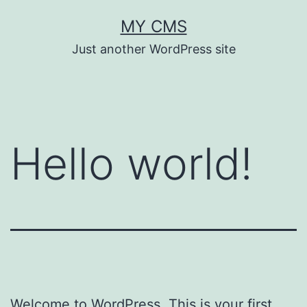
Zum
MY CMS
Inhalt
Just another WordPress site
springen
Hello world!
Welcome to WordPress. This is your first